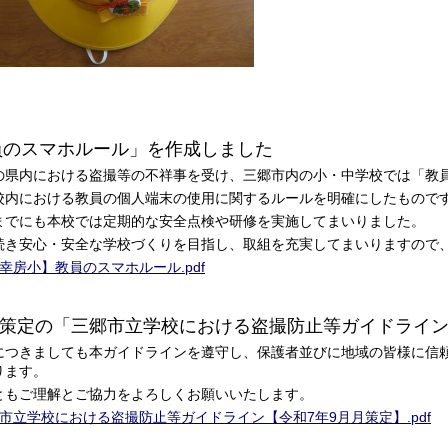
員のスマホルール」を作成しました
県内における盗撮等の不祥事を受け、三郷市内の小・中学校では「教
内における教員の個人端末の使用に関するルールを明確にしたもので
でにも本校では定期的な安全点検や研修を実施してまいりました。
き安心・安全な学校づくりを目指し、取組を充実してまいりますので
幸房小】教員のスマホルール.pdf
策定の「三郷市立学校における盗撮防止等ガイドライ
つきましても本ガイドラインを遵守し、保護者並びに地域の皆様に信
ります。
もご理解とご協力をよろしくお願いいたします。
市立学校における盗撮防止等ガイドライン【令和7年9月月策定】.pdf