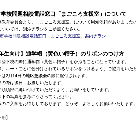
市学校問題相談電話窓口「まごころ支援室」について
教育委員会より、「まごころ支援室」について周知依頼がありました
ついては、別添チラシをご参照ください。
市学校問題相談電話窓口「まごころ支援室」案内チラシ
1年生向け】通学帽（黄色い帽子）のリボンのつけ方
は登下校の際に通学帽（黄色い帽子）をかぶることになっています。
、ルートごとに色分けされているリボンをつけるよう、ご協力をいた
は2月14日の地区懇談会の際に配付されます。
の際は後日、お渡しいたします。
頭頂部に縫い付けていただくよう、お願いをしています。
下の写真を参考になさってください。
のご入学をお待ちしております。どうぞ、よろしくお願いいたします
用】