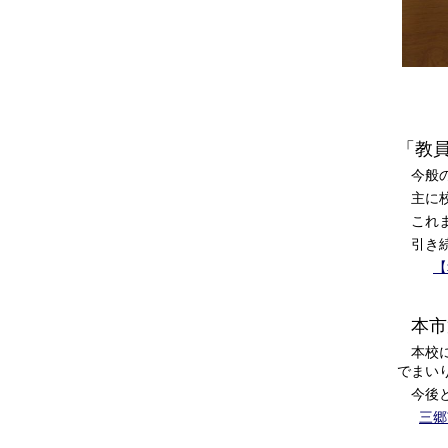
「教
今般の
主に校
これま
引き続
【
本市
本校に
でまい
今後と
三郷