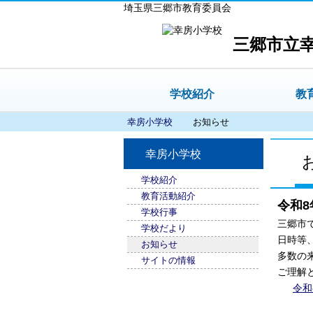
埼玉県三郷市教育委員会
三郷市立
学校紹介
教
幸房小学校
お知らせ
幸房小学校
学校紹介
教育活動紹介
令和
学校行事
三郷市
学校だより
日時等
お知らせ
多数の
サイトの情報
ご理解
令和