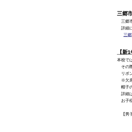
三郷
三郷市
詳細に
三郷
【新
本校で
その際
リボン
※欠席
帽子の
詳細は
お子様
【男子