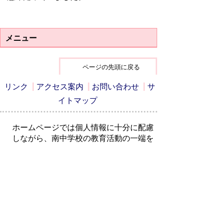
メニュー
ページの先頭に戻る
リンク
アクセス案内
お問い合わせ
サ
イトマップ
ホームページでは個人情報に十分に配慮
しながら、南中学校の教育活動の一端を
お知らせしています。
詳しくは、毎月発行の学校だよりや学年
だよりをご覧ください。
〒341-0035 埼玉県三郷市鷹野3-356
TEL：048-955-0550
FAX：048-956-5804