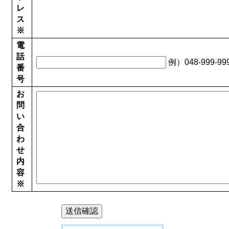
レ
ス
※
電
話
例）048-999-99
番
号
お
問
い
合
わ
せ
内
容
※