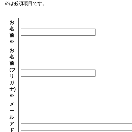
※は必須項目です。
お
名
前
※
お
名
前
(フ
リ
ガ
ナ)
※
メ
ー
ル
ア
ド