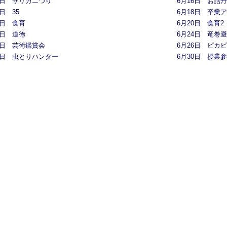
3日 ザリガニつり
6月16日 お話
7日 35
6月18日 卒業
9日 食育
6月20日 食育2
3日 道徳
6月24日 竜巻
5日 芸術鑑賞会
6月26日 ピカ
7日 虫とりハンター
6月30日 授業