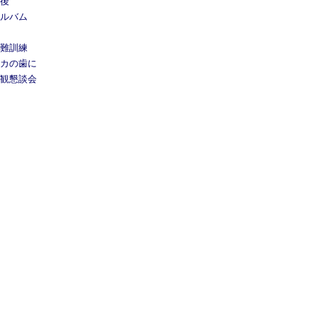
丹後
アルバム
避難訓練
ピカの歯に
参観懇談会