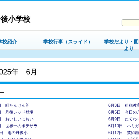
丹後小学校
学校紹介
学校行事（スライド）
学校だより・図
より
2025年 6月
ー
日 町たんけん✌
6月3日 租税教
日 丹後レッド登場
6月5日 今日の
日 おいしいにおい
6月9日 たてわ
9日 世界一のポテサラ
6月10日 ハミ
1日 雨の丹後小
6月12日 芸術