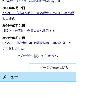
6月30日～7月2日 職場体験学習3days(1)
2026年07月02日
7月2日 「社会を明るくする運動」朝のあいさつ運
動出発式
2026年07月01日
【陸上・走高跳】全国大会へ挑戦！！
2026年06月27日
6月27日 修学旅行3日目最新情報 18時00分 全
員下校しました
次の一覧へ
ページの先頭に戻る
メニュー
もどる
基本情報
校長挨拶
教育プラン