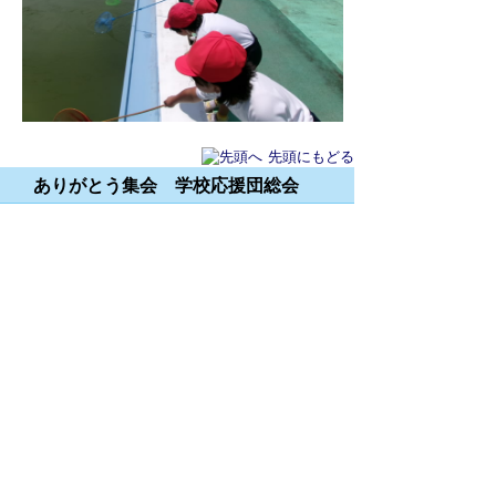
先頭にもどる
ありがとう集会 学校応援団総会
日頃お世話になっている学校運営協議会
委員様、学校応援団様、スクールガード
様、読み聞かせボランティア様、交通指
導員様、にお越しいただき、日頃の感謝
の気持ちを伝えました。4年ぶりの開催
でした。
その後、今年度2回目の学校応援団総会
を実施しました。学校応援団の皆様との
意見交換を通して、「地域あっての高州
小」「子供たちをいつも温かく見守って
くださっている」ことを実感いたしまし