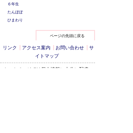
６年生
たんぽぽ
ひまわり
ページの先頭に戻る
リンク
アクセス案内
お問い合わせ
サ
イトマップ
ホームページでは個人情報に十分に配慮
しながら、新和小学校の教育活動の一端
をお知らせしています。
詳しくは、毎月発行の学校だよりや学年
だよりをご覧ください。
〒341-0038 埼玉県三郷市中央2－28－12
TEL：048-952-0121
FAX：048-952-0122