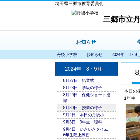
埼玉県三郷市教育委員会
三郷市立
お知らせ
丹後小学校
お知らせ
2024年 8・9
2024年 8・9月
8月27日 始業式
8月28日 学級の様子
本日の
8月29日 保健ショート指
1年生
導
8月30日 授業の様子
9月2日 本日の丹後小
9月3日 3年生 理科
9月4日 いきいきタイム、
6年生陸上練習