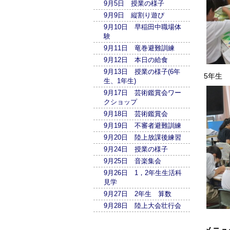
9月5日 授業の様子
9月9日 縦割り遊び
9月10日 早稲田中職場体
験
9月11日 竜巻避難訓練
9月12日 本日の給食
9月13日 授業の様子(6年
5年生
生、1年生)
9月17日 芸術鑑賞会ワー
クショップ
9月18日 芸術鑑賞会
9月19日 不審者避難訓練
9月20日 陸上放課後練習
9月24日 授業の様子
9月25日 音楽集会
9月26日 1，2年生生活科
見学
9月27日 2年生 算数
9月28日 陸上大会壮行会