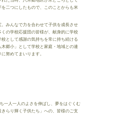
された当時、八木郷地区が米どころとして
字を二つにしたもので、このことからも米
宝。みんなで力を合わせて子供を成長させ
多くの学校応援団の皆様が、献身的に学校
学校として感謝の気持ちを常に持ち続ける
八木郷小」として学校と家庭・地域との連
りに努めてまいります。
八木郷小
ち一人一人のよさを伸ばし、夢をはぐくむ
役きらり輝く子供たち」への、皆様のご支