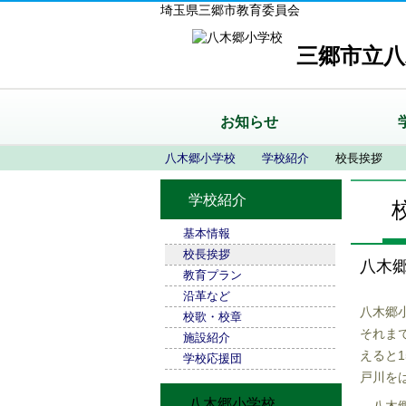
埼玉県三郷市教育委員会
三郷市立八
お知らせ
八木郷小学校
学校紹介
校長挨拶
学校紹介
基本情報
校長挨拶
八木
教育プラン
沿革など
八木郷
校歌・校章
それま
施設紹介
えると
1
学校応援団
戸川を
八木郷小学校