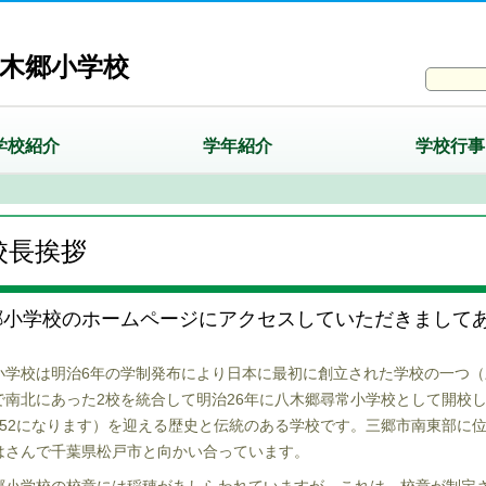
木郷小学校
学校紹介
学年紹介
学校行事
校長挨拶
郷小学校のホームページにアクセスしていただきまして
小学校は明治
6
年の学制発布により日本に最初に創立された学校の一つ（
で南北にあった2校を統合して明治
26
年に八木郷尋常小学校として開校
52
になります）を迎える歴史と伝統のある学校です。
三郷市南東部に
はさんで千葉県松戸市と向かい合っています。