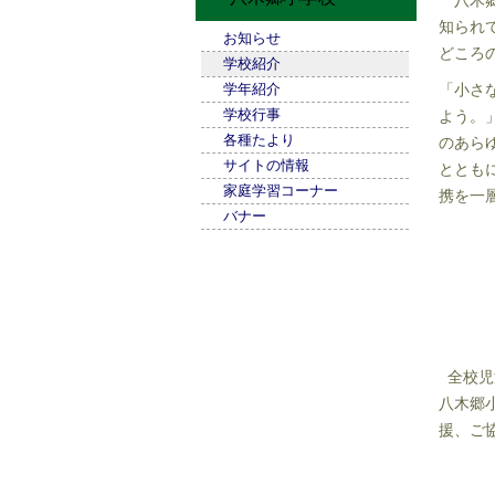
八木郷
知られ
お知らせ
どころ
学校紹介
学年紹介
「小さ
学校行事
よう。
各種たより
のあら
サイトの情報
ととも
家庭学習コーナー
携を一
バナー
一
全校児
八木郷
援、ご