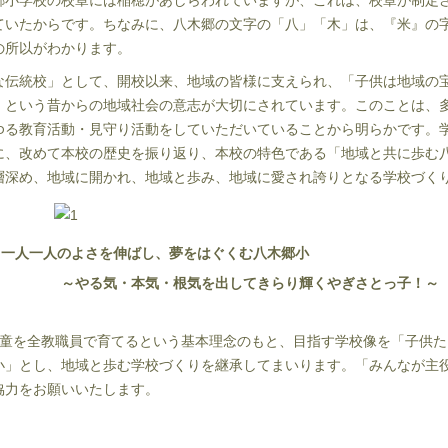
小学校の校章には稲穂があしらわれていますが、これは、校章が制定
ていたからです。ちなみに、八木郷の文字の「八」「木」は、『米』の
の所以がわかります。
な伝統校」として、開校以来、地域の皆様に支えられ、「子供は地域の
」という昔からの地域社会の意志が大切にされています。このことは、
ゆる教育活動・見守り活動をしていただいていることから明らかです。
に、改めて本校の歴史を振り返り、本校の特色である「地域と共に歩む
層深め、
地域に開かれ、地域と歩み、地域に愛され誇りとなる学校づく
人一人のよさを伸ばし、夢をはぐくむ
～やる気・本気・根気を出してきらり輝くやぎさとっ子！～
童を全教職員で育てるという基本理念のもと、目指す学校像を「
子供た
小」とし、地域と歩む学校づくりを継承してまいります。「みんなが主
協力をお願いいたします。