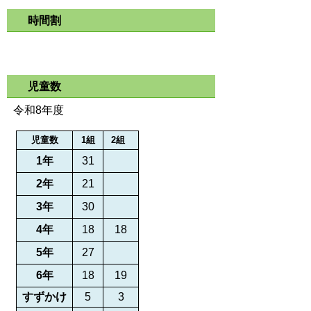
時間割
児童数
令和8年度
児童数
1組
2組
1年
31
2年
21
3年
30
4年
18
18
5年
27
6年
18
19
すずかけ
5
3