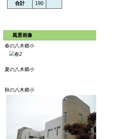
合計
190
風景画像
春の八木郷小
夏の八木郷小
秋の八木郷小