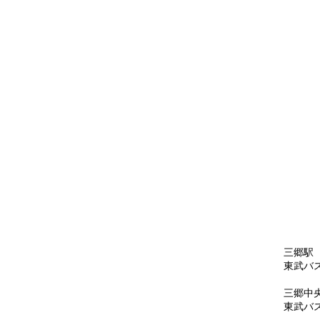
三郷駅
東武バ
三郷中
東武バ