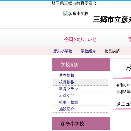
埼玉県三郷市教育委員会
三郷市立彦
今日のひこいと
彦糸小学校
学校紹介
校長挨拶
学校紹介
基本情報
校長挨拶
令和8
教育プラン
令和8
沿革など
校歌・校章
メニュ
施設紹介
彦糸小学校