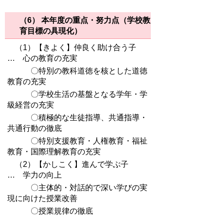
（6） 本年度の重点・努力点
（学校教
育目標の具現化）
（1）【きよく】仲良く助け合う子
… 心の教育の充実
〇特別の教科道徳を核とした道徳
教育の充実
〇学校生活の基盤となる学年・学
級経営の充実
〇積極的な生徒指導、共通指導・
共通行動の徹底
〇特別支援教育・人権教育・福祉
教育・国際理解教育の充実
（2）【かしこく】進んで学ぶ子
… 学力の向上
〇主体的・対話的で深い学びの実
現に向けた授業改善
〇授業規律の徹底