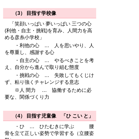
（3） 目指す学校像
「笑顔いっぱい 夢いっぱい 三つの心
(
利他・自主・挑戦
)
を育み、人間力を高
める彦糸小学校」
・利他の心 … 人を思いやり、人
を尊重し、感謝する心
・自主の心 … やるべきことを考
え、自分から進んで取り組む態度
・挑戦の心 … 失敗してもくじけ
ず、粘り強くチャレンジする意志
※人 間力 … 協働するために必
要な、関係づくり力
（4）
目指す児童像 「ひ こい と」
・ひ … ひたむきに学ぶ 腰
骨を立て正しい姿勢で学習する（立腰姿