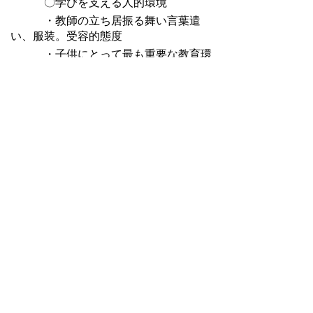
〇学びを支える人的環境
・教師の立ち居振る舞い言葉遣
い、服装。受容的態度
・子供にとって最も重要な教育環
境「教師の笑顔」
（5）【家庭・地域・近隣校との連
携】
〇家庭との連携
・「彦糸小学校家庭教育宣言」の
活用及び見直し
・「親の学習」の積極的開催
・家庭読書の日、家読ゆうびんコ
ンクール
・5つのケータイルール
〇地域との連携
・学校応援団、学習ボランティア
等の積極的活用
・彦糸中学校区青少年健全育成会
との連携