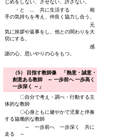
じめをしない、させない、許さない。
・と … 共に生活する 相
手の気持ちを考え、仲良く協力し合う。
元
気に挨拶や返事をし、他との関わりを大
切にする。
感
謝の心、思いやりの心をもつ。
（5） 目指す教師像
「熱意・誠意・
創意ある教師 ～ 一歩前へ 一歩高く
一歩深く ～」
〇自分で考え・調べ・行動する主
体的な教師
〇心身ともに健やかで児童と伴奏
する協働的な教師
～ 一歩前へ 一歩深く 共に
走る ～