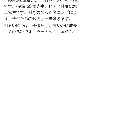
終業式の締めは、「校歌」の全校合唱
です。指揮は髙橋先生、ピアノ伴奏は水
上先生です。引きの合った名コンビによ
り、子供たちの歌声も一層響きます。
明るい歌声は、子供たちが健やかに成長
している証です。今日の式も、素晴らし
い締めくくりでした。
メニュー
ページの先頭に戻る
サイトマップ
お問い合わせ
アクセス案
内
リンク