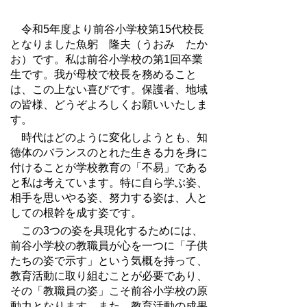
令和5年度より前谷小学校第15代校長
となりました魚躬 隆夫（うおみ たか
お）です。私は前谷小学校の第1回卒業
生です。我が母校で校長を務めること
は、この上ない喜びです。保護者、地域
の皆様、どうぞよろしくお願いいたしま
す。
時代はどのように変化しようとも、知
徳体のバランスのとれた生きる力を身に
付けることが学校教育の「不易」である
と私は考えています。特に自ら学ぶ姿、
相手を思いやる姿、努力する姿は、人と
しての根幹を成す姿です。
この3つの姿を具現化するためには、
前谷小学校の教職員が心を一つに「子供
たちの姿で示す」という気概を持って、
教育活動に取り組むことが必要であり、
その「教職員の姿」こそ前谷小学校の原
動力となります。
また、教育活動の成果