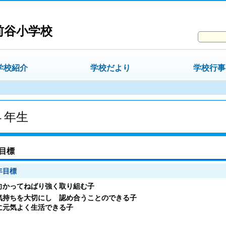
前谷小学校
学校紹介
学校だより
学校行事
４年生
目標
年目標
向かってねばり強く取り組む子
気持ちを大切にし 認め合うことのできる子
に元気よく生活できる子