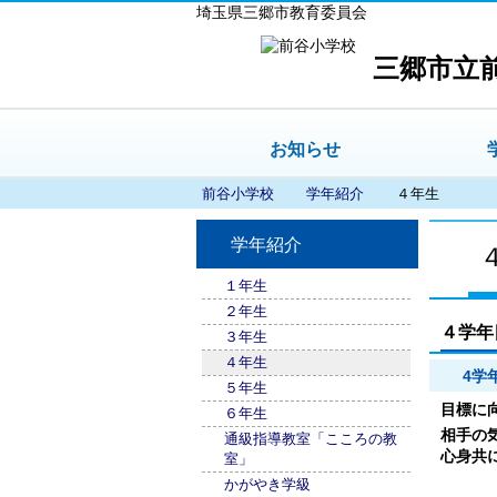
埼玉県三郷市教育委員会
三郷市立
お知らせ
前谷小学校
学年紹介
４年生
学年紹介
１年生
２年生
４学年
３年生
４年生
4学
５年生
目標に
６年生
相手の
通級指導教室「こころの教
心身共
室」
かがやき学級