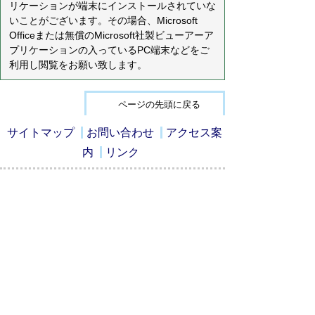
リケーションが端末にインストールされていな
いことがございます。その場合、Microsoft
Officeまたは無償のMicrosoft社製ビューアーア
プリケーションの入っているPC端末などをご
利用し閲覧をお願い致します。
ページの先頭に戻る
サイトマップ
お問い合わせ
アクセス案
内
リンク
ホームページでは個人情報に十分に配慮
しながら、前谷小学校の教育活動の一端
をお知らせしています。
詳しくは、毎月発行の学校だよりや学年
だよりをご覧ください。
〒341-0044 埼玉県三郷市戸ヶ崎2-600
TEL：048-955-9331
FAX：048-955-9332