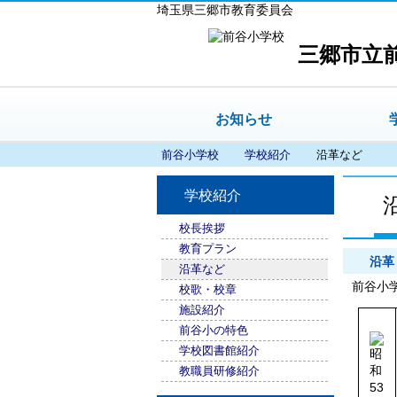
埼玉県三郷市教育委員会
三郷市立
お知らせ
前谷小学校
学校紹介
沿革など
学校紹介
校長挨拶
教育プラン
沿革
沿革など
前谷小
校歌・校章
施設紹介
前谷小の特色
学校図書館紹介
教職員研修紹介