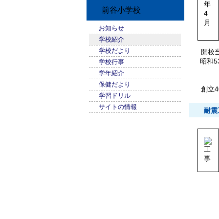
前谷小学校
お知らせ
学校紹介
学校だより
開校
昭和
学校行事
学年紹介
保健だより
創立40
学習ドリル
サイトの情報
耐震